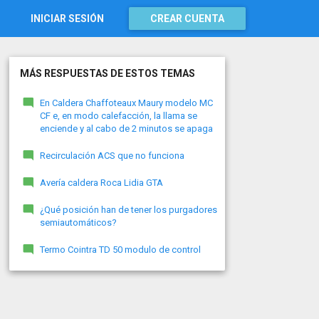
INICIAR SESIÓN
CREAR CUENTA
MÁS RESPUESTAS DE ESTOS TEMAS
En Caldera Chaffoteaux Maury modelo MC
CF e, en modo calefacción, la llama se
enciende y al cabo de 2 minutos se apaga
Recirculación ACS que no funciona
Avería caldera Roca Lidia GTA
¿Qué posición han de tener los purgadores
semiautomáticos?
Termo Cointra TD 50 modulo de control