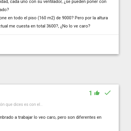
ridad, cada uno con su ventilador, ¿se pueden poner con
lado?
ne en todo el piso (160 m2) de 9000? Pero por la altura
ctual me cuesta en total 3600?, ¿No lo ve caro?
1
ión que dices es con el...
brado a trabajar lo veo caro, pero son diferentes en