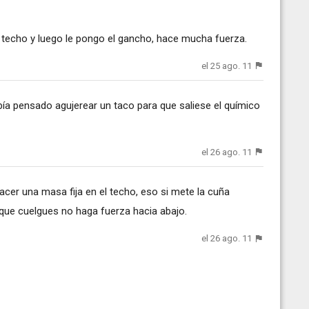
 techo y luego le pongo el gancho, hace mucha fuerza.
el 25 ago. 11
ía pensado agujerear un taco para que saliese el químico
el 26 ago. 11
acer una masa fija en el techo, eso si mete la cuña
 que cuelgues no haga fuerza hacia abajo.
el 26 ago. 11