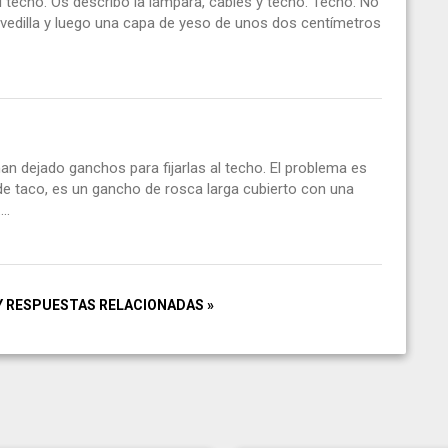
l techo. Os describo la lámpara, cables y techo. Techo: No
ovedilla y luego una capa de yeso de unos dos centímetros
 dejado ganchos para fijarlas al techo. El problema es
e taco, es un gancho de rosca larga cubierto con una
..
Y RESPUESTAS RELACIONADAS »