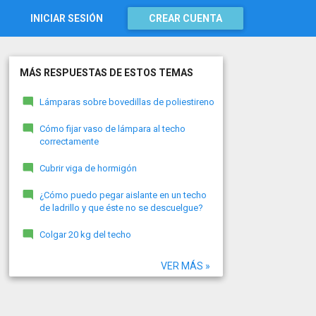
INICIAR SESIÓN
CREAR CUENTA
MÁS RESPUESTAS DE ESTOS TEMAS
Lámparas sobre bovedillas de poliestireno
Cómo fijar vaso de lámpara al techo
correctamente
Cubrir viga de hormigón
¿Cómo puedo pegar aislante en un techo
de ladrillo y que éste no se descuelgue?
Colgar 20 kg del techo
VER MÁS »