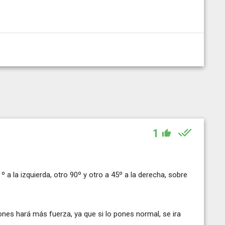
1
º a la izquierda, otro 90º y otro a 45º a la derecha, sobre
iones hará más fuerza, ya que si lo pones normal, se ira