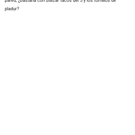
pared, ¿bastaría con utilizar tacos del 5 y los tornillos de
pladur?