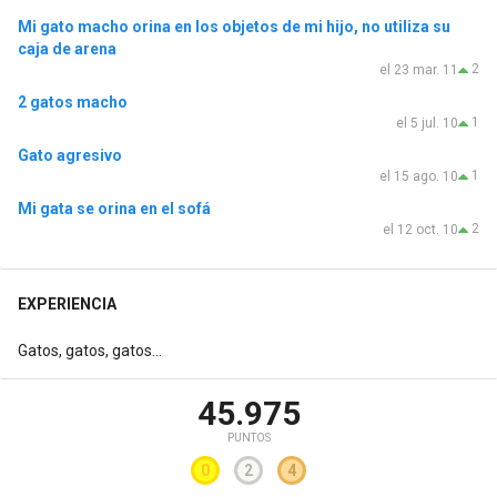
Mi gato macho orina en los objetos de mi hijo, no utiliza su
caja de arena
2
el 23 mar. 11
2 gatos macho
1
el 5 jul. 10
Gato agresivo
1
el 15 ago. 10
Mi gata se orina en el sofá
2
el 12 oct. 10
EXPERIENCIA
Gatos, gatos, gatos...
45.975
PUNTOS
0
2
4