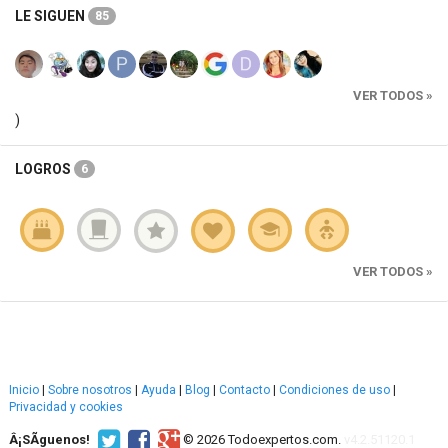
LE SIGUEN
85
VER TODOS »
)
LOGROS
6
VER TODOS »
Inicio
|
Sobre nosotros
|
Ayuda
|
Blog
|
Contacto
|
Condiciones de uso
|
Privacidad y cookies
Â¡SÃ­guenos!
© 2026 Todoexpertos.com.
v4.2.51120.1