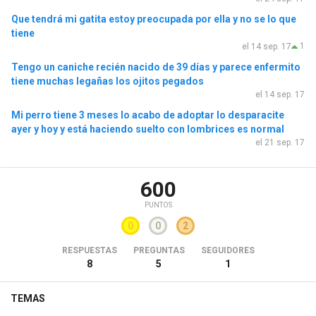
Que tendrá mi gatita estoy preocupada por ella y no se lo que
tiene
1
el 14 sep. 17
Tengo un caniche recién nacido de 39 días y parece enfermito
tiene muchas legañas los ojitos pegados
el 14 sep. 17
Mi perro tiene 3 meses lo acabo de adoptar lo desparacite
ayer y hoy y está haciendo suelto con lombrices es normal
el 21 sep. 17
600
PUNTOS
0
0
2
RESPUESTAS
PREGUNTAS
SEGUIDORES
8
5
1
TEMAS