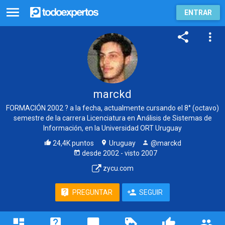
ENTRAR
marckd
FORMACIÓN 2002 ? a la fecha, actualmente cursando el 8° (octavo)
semestre de la carrera Licenciatura en Análisis de Sistemas de
Información, en la Universidad ORT Uruguay
24,4K puntos
Uruguay
@marckd
desde
2002
- visto
2007
zycu.com
PREGUNTAR
SEGUIR