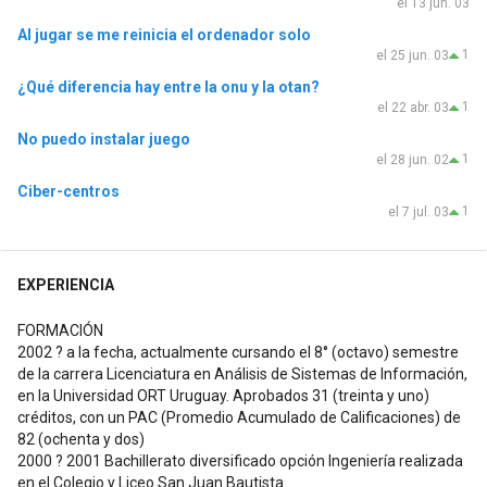
el 13 jun. 03
Al jugar se me reinicia el ordenador solo
1
el 25 jun. 03
¿Qué diferencia hay entre la onu y la otan?
1
el 22 abr. 03
No puedo instalar juego
1
el 28 jun. 02
Ciber-centros
1
el 7 jul. 03
EXPERIENCIA
FORMACIÓN
2002 ? a la fecha, actualmente cursando el 8° (octavo) semestre
de la carrera Licenciatura en Análisis de Sistemas de Información,
en la Universidad ORT Uruguay. Aprobados 31 (treinta y uno)
créditos, con un PAC (Promedio Acumulado de Calificaciones) de
82 (ochenta y dos)
2000 ? 2001 Bachillerato diversificado opción Ingeniería realizada
en el Colegio y Liceo San Juan Bautista