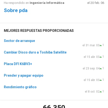
Ha respondido en
Ingeniería Informática
el 20 feb. 06
Sobre pda
MEJORES RESPUESTAS PROPORCIONADAS
Sector de arranque
1
el 31 mar. 03
Cambiar Disco duro a Toshiba Satellite
1
el 15 abr. 03
Placa DFI K6BV3+
1
el 23 sep. 04
Prender y apagar equipo
1
el 15 abr. 03
Rendimiento gráfico
1
el 8 oct. 02
66.350