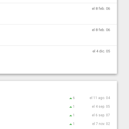
el 8 feb. 06
el 8 feb. 06
el 4 dic. 05
6
el 11 ago. 04
1
el 4 sep. 05
1
el 6 sep. 07
1
el 7 nov. 02