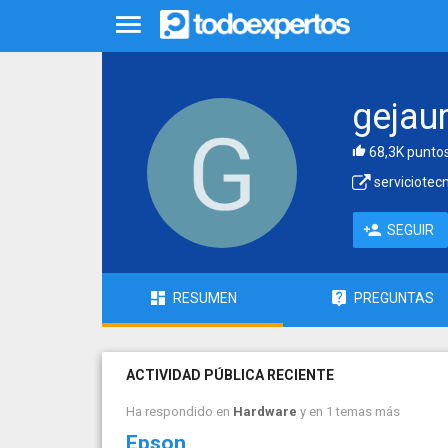
gejau
68,3K punto
serviciotecn
SEGUIR
RESUMEN
PREGUNTAS
ACTIVIDAD PÚBLICA RECIENTE
Ha respondido en
Hardware
y en 1 temas más
Epson