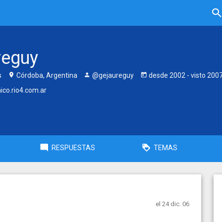
reguy
s
Córdoba, Argentina
@gejaureguy
desde
2002
- visto
200
ico.rio4.com.ar
RESPUESTAS
TEMAS
el 24 dic. 06