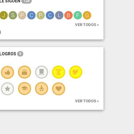
LE SIGUEN
124
VER TODOS »
)
LOGROS
9
VER TODOS »