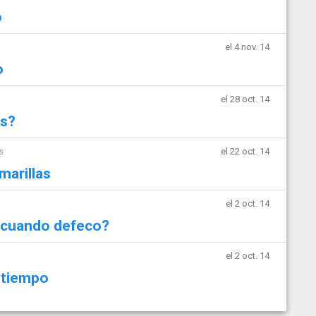
o
el 4 nov. 14
o
el 28 oct. 14
as?
s
el 22 oct. 14
marillas
el 2 oct. 14
 cuando defeco?
el 2 oct. 14
 tiempo