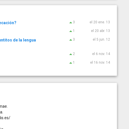
3
el 20 ene. 13
fecación?
1
el 20 abr. 13
3
el 5 jun. 12
ntitos de la lengua
2
el 6 nov. 14
1
el 16 nov. 14
anae.
a.
is.es/