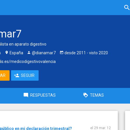
mar7
ista en aparato digestivo
s
España
@dianamar7
desde
2011
- visto
2020
is.es/medicodigestivovalencia
TAR
SEGUIR
RESPUESTAS
TEMAS
el 29 mar. 12
público en mi declaración trimestral?