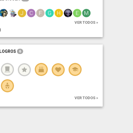
VER TODOS »
)
LOGROS
6
VER TODOS »