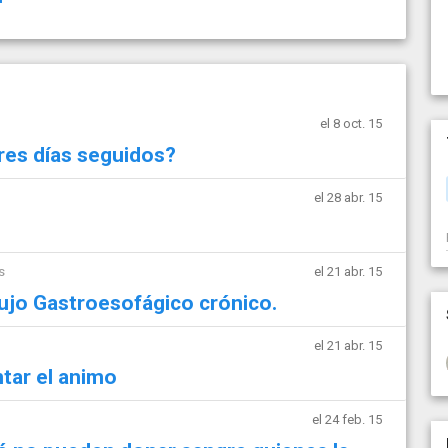
el 8 oct. 15
res días seguidos?
el 28 abr. 15
s
el 21 abr. 15
lujo Gastroesofágico crónico.
el 21 abr. 15
ntar el animo
el 24 feb. 15