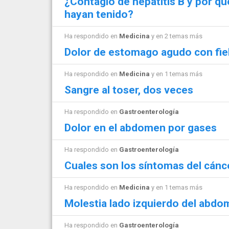
¿Contagio de hepatitis B y por q
hayan tenido?
Ha respondido en
Medicina
y en 2 temas más
Dolor de estomago agudo con fieb
Ha respondido en
Medicina
y en 1 temas más
Sangre al toser, dos veces
Ha respondido en
Gastroenterología
Dolor en el abdomen por gases
Ha respondido en
Gastroenterología
Cuales son los síntomas del cán
Ha respondido en
Medicina
y en 1 temas más
Molestia lado izquierdo del abd
Ha respondido en
Gastroenterología