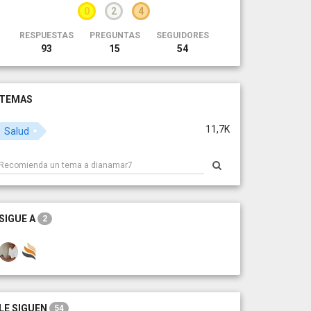
0
2
4
RESPUESTAS
PREGUNTAS
SEGUIDORES
93
15
54
TEMAS
11,7K
Salud
SIGUE A
2
LE SIGUEN
54