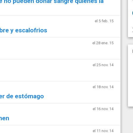
ué no pueden donar sangre quienes la
el 5 feb. 15
re y escalofrios
el 28 ene. 15
el 25 nov. 14
el 18 nov. 14
cer de estómago
el 16 nov. 14
omen
el 11 nov. 14