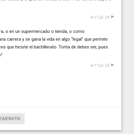
el 17 jul. 24
a, o en un supermercado o tienda, o como
na carrera y se gana la vida en algo “legal” que permite
ces que hiciste el bachillerato. Tonta de debes ser, pues.
s!
el 17 jul. 24
OMPARTIR