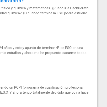
aboratorio?
física y química y matemáticas. ¿Puedo ir a Bachillerato
rsidad química? ¿O cuándo termine la ESO podré estudiar
 24 años y estoy apunto de terminar 4º de ESO en una
r mis estudios y ahora me he propuesto sacarme todos
endo un PCPI (programa de cualificación profesional
 la E.S.O. Y ahora tengo totalmente decidido que voy a hacer