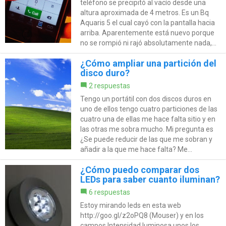
teléfono se precipitó al vacío desde una
altura aproximada de 4 metros. Es un Bq
Aquaris 5 el cual cayó con la pantalla hacia
arriba. Aparentemente está nuevo porque
no se rompió ni rajó absolutamente nada,...
¿Cómo ampliar una partición del
disco duro?
2 respuestas
Tengo un portátil con dos discos duros en
uno de ellos tengo cuatro particiones de las
cuatro una de ellas me hace falta sitio y en
las otras me sobra mucho. Mi pregunta es
¿Se puede reducir de las que me sobran y
añadir a la que me hace falta? Me...
¿Cómo puedo comparar dos
LEDs para saber cuanto iluminan?
6 respuestas
Estoy mirando leds en esta web
http://goo.gl/z2oPQ8 (Mouser) y en los
campos Intensidad luminosa unos los