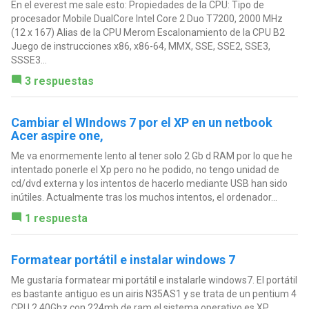
En el everest me sale esto: Propiedades de la CPU: Tipo de
procesador Mobile DualCore Intel Core 2 Duo T7200, 2000 MHz
(12 x 167) Alias de la CPU Merom Escalonamiento de la CPU B2
Juego de instrucciones x86, x86-64, MMX, SSE, SSE2, SSE3,
SSSE3...
3 respuestas
Cambiar el WIndows 7 por el XP en un netbook
Acer aspire one,
Me va enormemente lento al tener solo 2 Gb d RAM por lo que he
intentado ponerle el Xp pero no he podido, no tengo unidad de
cd/dvd externa y los intentos de hacerlo mediante USB han sido
inútiles. Actualmente tras los muchos intentos, el ordenador...
1 respuesta
Formatear portátil e instalar windows 7
Me gustaría formatear mi portátil e instalarle windows7. El portátil
es bastante antiguo es un airis N35AS1 y se trata de un pentium 4
CPU 2.40Ghz con 224mb de ram el sistema operativo es XP