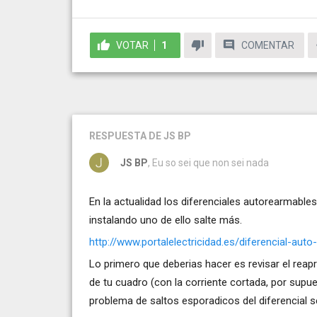
VOTAR
1
COMENTAR
RESPUESTA
DE JS BP
JS BP
, Eu so sei que non sei nada
En la actualidad los diferenciales autorearmable
instalando uno de ello salte más.
http://www.portalelectricidad.es/diferencial-a
Lo primero que deberias hacer es revisar el reapr
de tu cuadro (con la corriente cortada, por supues
problema de saltos esporadicos del diferencial 