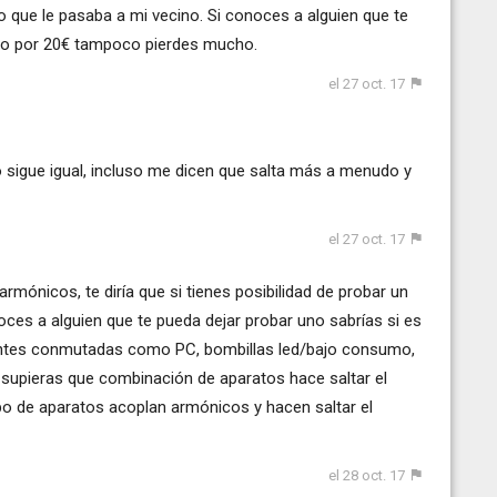
 que le pasaba a mi vecino. Si conoces a alguien que te
i no por 20€ tampoco pierdes mucho.
el 27 oct. 17
o sigue igual, incluso me dicen que salta más a menudo y
el 27 oct. 17
rmónicos, te diría que si tienes posibilidad de probar un
ces a alguien que te pueda dejar probar uno sabrías si es
fuentes conmutadas como PC, bombillas led/bajo consumo,
i supieras que combinación de aparatos hace saltar el
po de aparatos acoplan armónicos y hacen saltar el
el 28 oct. 17