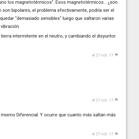
 uno los magnetotérmicos". Esos magnetotérmicos... ¿son
 son bipolares, el problema efectivamente, podría ser el
 quedar "demasiado sensibles" luego que saltaron varias
vibración.
a tierra intermitente en el neutro, y cambiando el disyuntor
el 27 oct. 17
el 27 oct. 17
l mismo Diferencial. Y ocurre que cuanto más saltan más
el 27 oct. 17