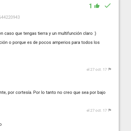
1
 644220943
 en caso que tengas tierra y un multifunción claro :)
ivación o porque es de pocos amperios para todos los
el 27 oct. 17
te, por cortesía. Por lo tanto no creo que sea por bajo
el 27 oct. 17
o