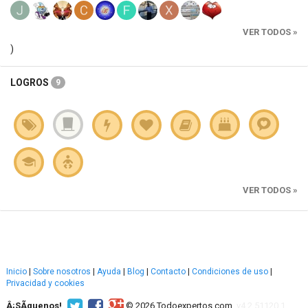
VER TODOS »
)
LOGROS
9
VER TODOS »
Inicio
|
Sobre nosotros
|
Ayuda
|
Blog
|
Contacto
|
Condiciones de uso
|
Privacidad y cookies
Â¡SÃ­guenos!
© 2026 Todoexpertos.com.
v4.2.51120.1