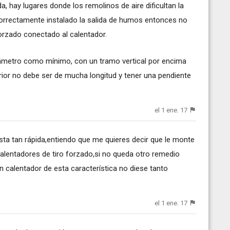
a, hay lugares donde los remolinos de aire dificultan la
s correctamente instalado la salida de humos entonces no
forzado conectado al calentador.
iámetro como mínimo, con un tramo vertical por encima
terior no debe ser de mucha longitud y tener una pendiente
el 1 ene. 17
ta tan rápida,entiendo que me quieres decir que le monte
 calentadores de tiro forzado,si no queda otro remedio
n calentador de esta característica no diese tanto
el 1 ene. 17