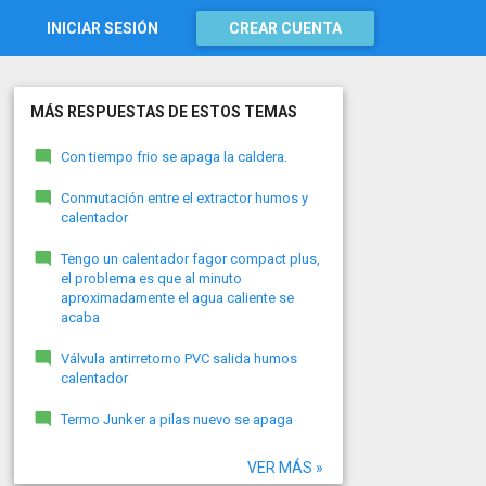
INICIAR SESIÓN
CREAR CUENTA
MÁS RESPUESTAS DE ESTOS TEMAS
Con tiempo frio se apaga la caldera.
Conmutación entre el extractor humos y
calentador
Tengo un calentador fagor compact plus,
el problema es que al minuto
aproximadamente el agua caliente se
acaba
Válvula antirretorno PVC salida humos
calentador
Termo Junker a pilas nuevo se apaga
VER MÁS »