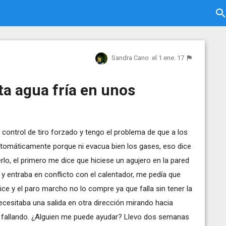
Sandra Cano
el 1 ene. 17
lta agua fría en unos
 control de tiro forzado y tengo el problema de que a los
tomáticamente porque ni evacua bien los gases, eso dice
rlo, el primero me dice que hiciese un agujero en la pared
 y entraba en conflicto con el calentador, me pedía que
hice y el paro marcho no lo compre ya que falla sin tener la
ecesitaba una salida en otra dirección mirando hacia
ue fallando. ¿Alguien me puede ayudar? Llevo dos semanas