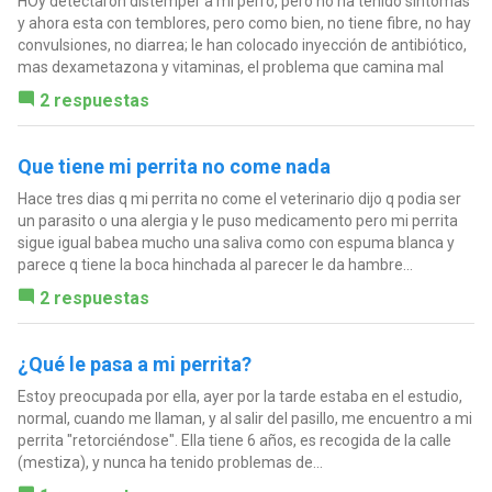
HOy detectaron distemper a mi perro, pero no ha tenido síntomas
y ahora esta con temblores, pero como bien, no tiene fibre, no hay
convulsiones, no diarrea; le han colocado inyección de antibiótico,
mas dexametazona y vitaminas, el problema que camina mal
2 respuestas
Que tiene mi perrita no come nada
Hace tres dias q mi perrita no come el veterinario dijo q podia ser
un parasito o una alergia y le puso medicamento pero mi perrita
sigue igual babea mucho una saliva como con espuma blanca y
parece q tiene la boca hinchada al parecer le da hambre...
2 respuestas
¿Qué le pasa a mi perrita?
Estoy preocupada por ella, ayer por la tarde estaba en el estudio,
normal, cuando me llaman, y al salir del pasillo, me encuentro a mi
perrita "retorciéndose". Ella tiene 6 años, es recogida de la calle
(mestiza), y nunca ha tenido problemas de...