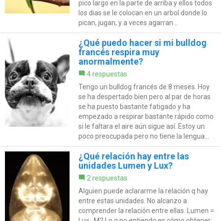
pico largo en la parte de arriba y ellos todos
los dias se le colocan en un arbol donde lo
pican, jugan, y a veces agarran...
¿Qué puedo hacer si mi bulldog
francés respira muy
anormalmente?
4 respuestas
Tengo un bulldog francés de 8 meses. Hoy
se ha despertado bien pero al par de horas
se ha puesto bastante fatigado y ha
empezado a respirar bastante rápido como
si le faltara el aire aún sigue así. Estoy un
poco preocupada pero no tiene la lengua...
¿Qué relación hay entre las
unidades Lumen y Lux?
2 respuestas
Alguien puede aclararme la relación q hay
entre estas unidades. No alcanzo a
comprender la relación entre ellas. Lumen =
Lux . M2 Lo q no entiendo es cómo obtener