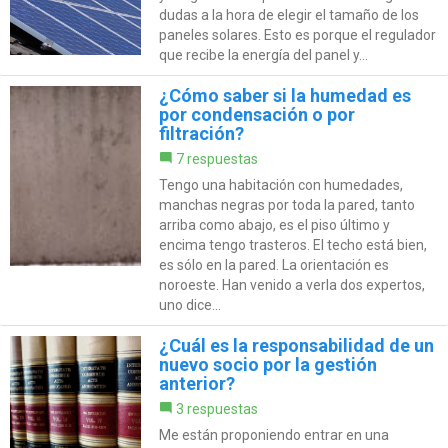
dudas a la hora de elegir el tamaño de los
paneles solares. Esto es porque el regulador
que recibe la energía del panel y...
¿Cómo saber si la humedad es
por condensación o por
filtración?
7 respuestas
Tengo una habitación con humedades,
manchas negras por toda la pared, tanto
arriba como abajo, es el piso último y
encima tengo trasteros. El techo está bien,
es sólo en la pared. La orientación es
noroeste. Han venido a verla dos expertos,
uno dice...
¿Cuál es la responsabilidad de un
nuevo socio por la gestión
anterior?
3 respuestas
Me están proponiendo entrar en una