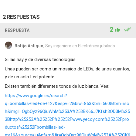
2 RESPUESTAS
2
RESPUESTA
Botijo Antiguo
, Soy ingeniero en Electrónica jubilado
Sí las hay y de diversas tecnologías.
Unas pueden ser como un mosaico de LEDs, de unos cuantos,
y de un solo Led potente.
Existen también diferentes tonos de luz blanca. Vea:
https://www.google.es/search?
q=bombillas+led+de+12v&espv=2&biw=853&bih=560&tbm=isc
h&imgil=OgbQyz96QiuWnM%253A%253BK66J7Kfsh3OD3M%25
3Bhttp%25253A%25252F%25252Fwww.yecoy.com%25252Fpro
ductos%25252Fbombillas-led-
mr16&source=iu&pf=m&fir=OgbQyz96QiuWnM%253A%252CK6