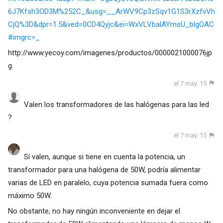
6J7Kfsh3OD3M%252C_&usg=__ArWV9Cp3zSqv1G1S3rXzfvVh
CjQ%3D&dpr=1.5&ved=0CD4Qyjc&ei=WxVLVbalAYmsU_blgOAC
#imgrc=_
http://www.yecoy.com/imagenes/productos/0000021000076jp
g.
el 7 may. 15
Valen los transformadores de las halógenas para las led
?
el 7 may. 15
Sí valen, aunque si tiene en cuenta la potencia, un
transformador para una halógena de 50W, podría alimentar
varias de LED en paralelo, cuya potencia sumada fuera como
máximo 50W.
No obstante, no hay ningún inconveniente en dejar el