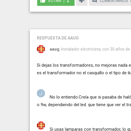
VOTAR
2
COMENTARIOS
RESPUESTA
DE AAUG
aaug
, Instalador electricista, con 30 años de
Si dejas los transformadores, no mejoras nada 
es el transformador no el casquillo o el tipo de i
No lo entiendo.Creía que si pasaba de h
o 9w, dependiendo del led. que tiene que ver el 
Si usas lamparas con transformador, lo que