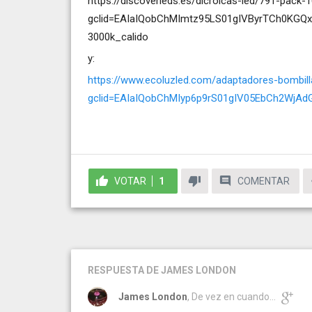
https://discoverleds.es/dicroicas-led/791-pack-
gclid=EAIaIQobChMImtz95LS01gIVByrTCh0KGQ
3000k_calido
y:
https://www.ecoluzled.com/adaptadores-bombill
gclid=EAIaIQobChMIyp6p9rS01gIV05EbCh2Wj
VOTAR
1
COMENTAR
RESPUESTA
DE JAMES LONDON
James London
, De vez en cuando...