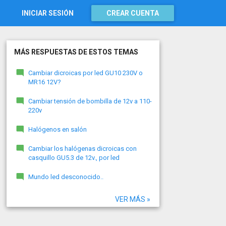
INICIAR SESIÓN
CREAR CUENTA
MÁS RESPUESTAS DE ESTOS TEMAS
Cambiar dicroicas por led GU10 230V o
MR16 12V?
Cambiar tensión de bombilla de 12v a 110-
220v
Halógenos en salón
Cambiar los halógenas dicroicas con
casquillo GU5.3 de 12v., por led
Mundo led desconocido..
VER MÁS »