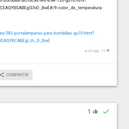
10-bombilla-dicroicas-led-65w-120-gu10.html?
xCEAQYBSABEgI33vD_BwE#/9-color_de_temperatura-
as/385-portalamparas-para-bombillas-gu10.html?
AdGEAQYBCABEgLzh_D_BwE
el 20 sep. 17
COMPARTIR
1