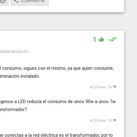
COMPARTIR
2
1
 experiencia en...
el consumo, sigues con el mismo, ya que quien consume,
luminación instalado.
el 25 ene. 14
alógenos a LED reducía el consumo de unos 50w a unos 7w
transformador?
el 25 ene. 14
 conectas a la red eléctrica es el transformador, por lo