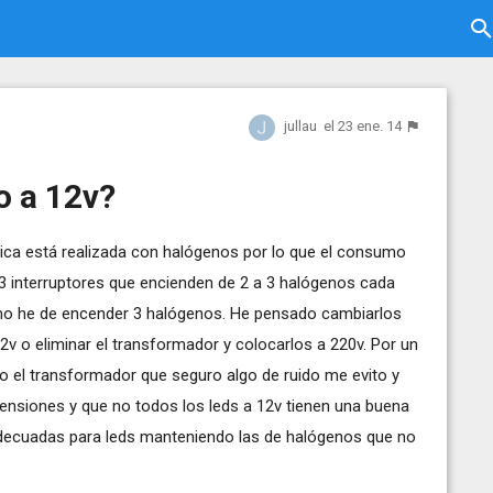
jullau
el 23 ene. 14
o a 12v?
trica está realizada con halógenos por lo que el consumo
 3 interruptores que encienden de 2 a 3 halógenos cada
nimo he de encender 3 halógenos. He pensado cambiarlos
2v o eliminar el transformador y colocarlos a 220v. Por un
no el transformador que seguro algo de ruido me evito y
 tensiones y que no todos los leds a 12v tienen una buena
adecuadas para leds manteniendo las de halógenos que no