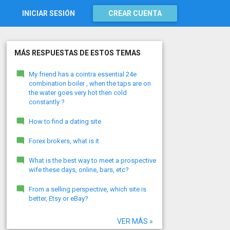
INICIAR SESIÓN
CREAR CUENTA
MÁS RESPUESTAS DE ESTOS TEMAS
My friend has a cointra essential 24e
combination boiler , when the taps are on
the water goes very hot then cold
constantly ?
How to find a dating site
Forex brokers, what is it
What is the best way to meet a prospective
wife these days, online, bars, etc?
From a selling perspective, which site is
better, Etsy or eBay?
VER MÁS »