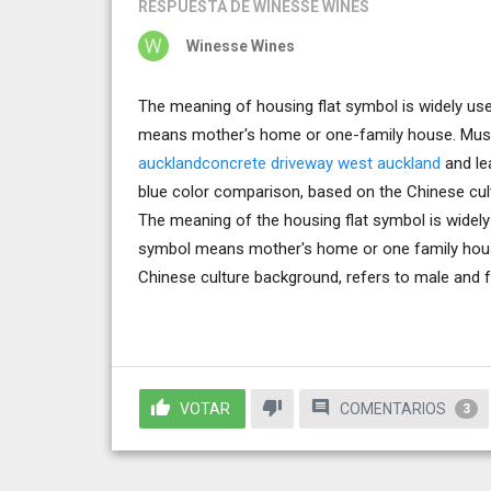
RESPUESTA
DE WINESSE WINES
Winesse Wines
The meaning of housing flat symbol is widely use
means mother's home or one-family house. Must
aucklandconcrete driveway west auckland
and le
blue color comparison, based on the Chinese cult
The meaning of the housing flat symbol is widely
symbol means mother's home or one family hous
Chinese culture background, refers to male and f
VOTAR
COMENTARIOS
3