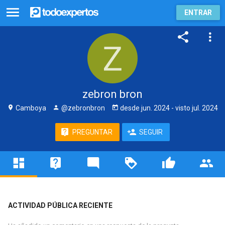
ENTRAR
zebron bron
Camboya
@zebronbron
desde
jun. 2024
- visto
jul. 2024
PREGUNTAR
SEGUIR
ACTIVIDAD PÚBLICA RECIENTE