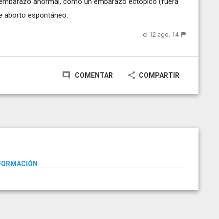
n embarazo anormal, como un embarazo ectópico (fuera
le aborto espontáneo.
el 12 ago. 14
COMENTAR
COMPARTIR
NFORMACIÓN