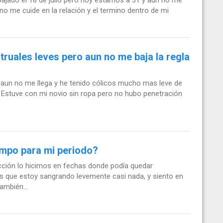
r bajado el 18 de julio pero hoy estamos a 31 y aun no me
o me cuide en la relación y el termino dentro de mi
truales leves pero aun no me baja la regla
, aun no me llega y he tenido cólicos mucho mas leve de
 Estuve con mi novio sin ropa pero no hubo penetración
empo para mi periodo?
cción lo hicimos en fechas donde podía quedar
es que estoy sangrando levemente casi nada, y siento en
ambién...