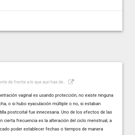
onte de frente a lo que aun has de...
penetración vaginal es usando protección, no existe ninguna
ha, o si hubo eyaculación múltiple o no, si estaban
illa postcoital fue innecesaria. Uno de los efectos de las
 cierta frecuencia es la alteración del ciclo menstrual, a
icado poder establecer fechas o tiempos de manera