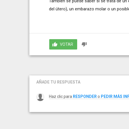
También se puede saber si se trata de u
del útero), un embarazo molar o un posib
VOTAR
AÑADE TU RESPUESTA
Haz clic para
RESPONDER
o
PEDIR MÁS I