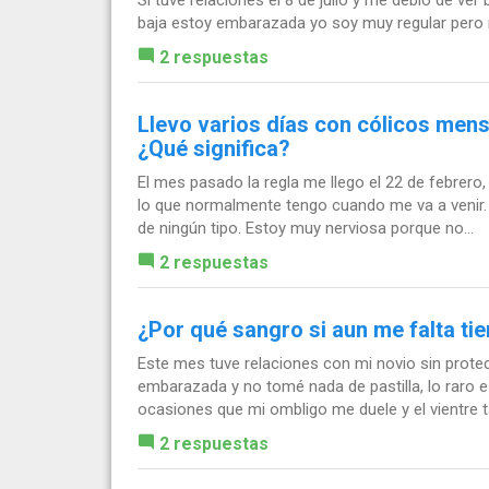
Si tuve relaciones el 8 de julio y me debió de ve
baja estoy embarazada yo soy muy regular pero n
2 respuestas
Llevo varios días con cólicos mens
¿Qué significa?
El mes pasado la regla me llego el 22 de febrero
lo que normalmente tengo cuando me va a venir.
de ningún tipo. Estoy muy nerviosa porque no...
2 respuestas
¿Por qué sangro si aun me falta ti
Este mes tuve relaciones con mi novio sin prote
embarazada y no tomé nada de pastilla, lo raro 
ocasiones que mi ombligo me duele y el vientre t
2 respuestas