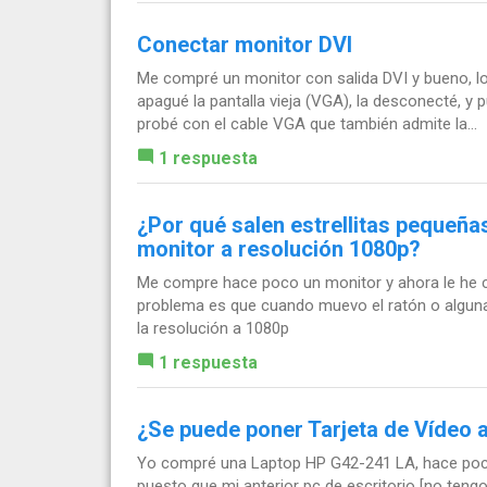
Conectar monitor DVI
Me compré un monitor con salida DVI y bueno, lo
apagué la pantalla vieja (VGA), la desconecté, y p
probé con el cable VGA que también admite la...
1 respuesta
¿Por qué salen estrellitas pequeñas
monitor a resolución 1080p?
Me compre hace poco un monitor y ahora le he co
problema es que cuando muevo el ratón o algun
la resolución a 1080p
1 respuesta
¿Se puede poner Tarjeta de Vídeo a
Yo compré una Laptop HP G42-241 LA, hace poco,
puesto que mi anterior pc de escritorio [no ten