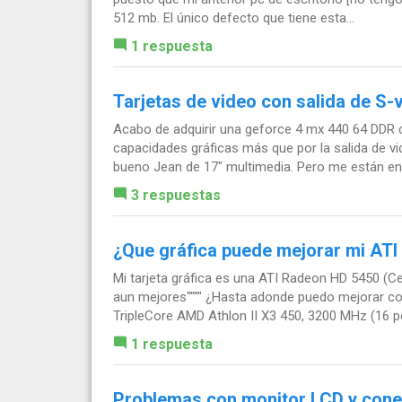
512 mb. El único defecto que tiene esta...
1 respuesta
Tarjetas de video con salida de S-
Acabo de adquirir una geforce 4 mx 440 64 DDR co
capacidades gráficas más que por la salida de v
bueno Jean de 17" multimedia. Pero me están ent
3 respuestas
¿Que gráfica puede mejorar mi AT
Mi tarjeta gráfica es una ATI Radeon HD 5450 (Ce
aun mejores"""" ¿Hasta adonde puedo mejorar co
TripleCore AMD Athlon II X3 450, 3200 MHz (16 po
1 respuesta
Problemas con monitor LCD y cone