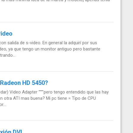
video
n salida de s-video. En general la adquirí por sus
ideo, ya que tengo un monitor antiguo pero bastante
rando...
I Radeon HD 5450?
dar) Video Adapter """"pero tengo entendido que las hay
n otra ATI mas buena? Mi pc tiene = Tipo de CPU
r...
xión DVI