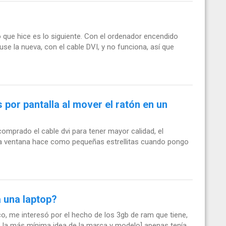
 que hice es lo siguiente. Con el ordenador encendido
use la nueva, con el cable DVI, y no funciona, así que
 por pantalla al mover el ratón en un
mprado el cable dvi para tener mayor calidad, el
a ventana hace como pequeñas estrellitas cuando pongo
 una laptop?
 me interesó por el hecho de los 3gb de ram que tiene,
go la más mínima idea de la marca y modelo] apenas tenía