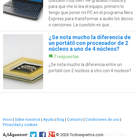
utilizado muy bien. He grabado música y
para que me lo lea el equipo, primero lo
tengo que poner mi PC en el programa Nero
Express para transformar a audio los discos
o canciones. La cuestión es que...
¿Se nota mucho la diferencia de
un portátil con procesador de 2
núcleos a uno de 4 núcleos?
7 respuestas
¿Se nota mucho la diferencia entre un
portátil con 2 núcleos a otro con 4 núcleos?
Inicio
|
Sobre nosotros
|
Ayuda
|
Blog
|
Contacto
|
Condiciones de uso
|
Privacidad y cookies
Â¡SÃ­guenos!
© 2026 Todoexpertos.com.
v4.2.51120.1