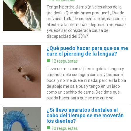
Tengo hipertiroidismo (niveles altos de la
tiroides), ¿Qué síntomas produce? ¿Puede
provocar falta de concentración, cansancio,
afectar a la memoria o depresión nerviosa?
¿Puede ser considerada causa de
discapacidad del 33%?
¿Qué puedo hacer para que se me
cure el piercing de la lengua?
12 respuestas
Llevo un mes con el piercing de la lengua y
curándomelo con agua con sal y betadine
bucal y no me duele ni nada, pero en la bola
de abajo me sale pus y tengo en un lado
como un cachito de carne. Decidme qué
puedo hacer para que se me cure ya.
¿Si llevo aparatos dentales al
cabo del tiempo se me moverán
los dientes?
10 respuestas