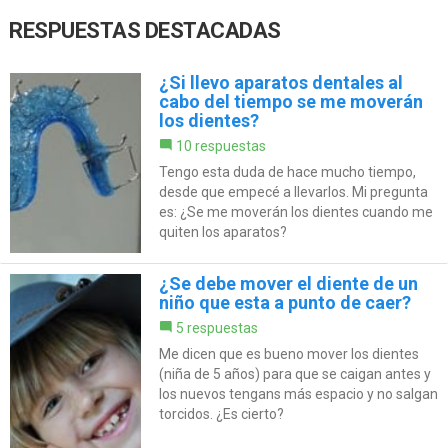
RESPUESTAS DESTACADAS
¿Si llevo aparatos dentales al
cabo del tiempo se me moverán
los dientes?
10 respuestas
Tengo esta duda de hace mucho tiempo,
desde que empecé a llevarlos. Mi pregunta
es: ¿Se me moverán los dientes cuando me
quiten los aparatos?
¿Se debe mover el diente de un
niño que esta a punto de caer?
5 respuestas
Me dicen que es bueno mover los dientes
(niña de 5 años) para que se caigan antes y
los nuevos tengans más espacio y no salgan
torcidos. ¿Es cierto?