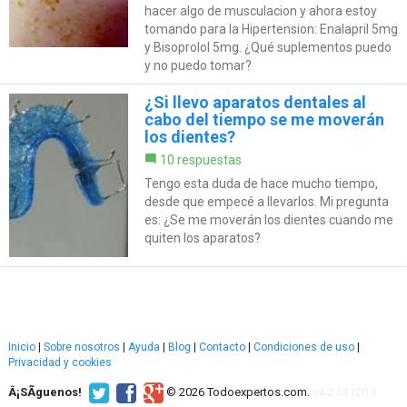
hacer algo de musculacion y ahora estoy
tomando para la Hipertension: Enalapril 5mg
y Bisoprolol 5mg. ¿Qué suplementos puedo
y no puedo tomar?
¿Si llevo aparatos dentales al
cabo del tiempo se me moverán
los dientes?
10 respuestas
Tengo esta duda de hace mucho tiempo,
desde que empecé a llevarlos. Mi pregunta
es: ¿Se me moverán los dientes cuando me
quiten los aparatos?
Inicio
|
Sobre nosotros
|
Ayuda
|
Blog
|
Contacto
|
Condiciones de uso
|
Privacidad y cookies
Â¡SÃ­guenos!
© 2026 Todoexpertos.com.
v4.2.51120.1