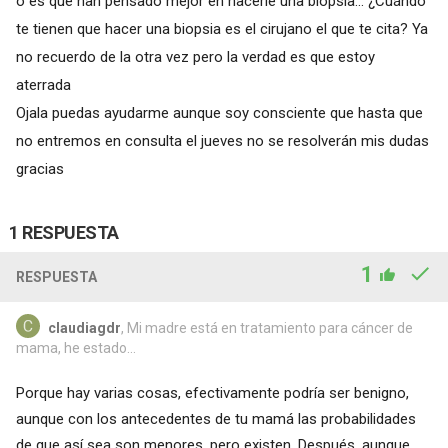
o es que han pensado mejor en hacerle una biopsia... ¿Cuándo
te tienen que hacer una biopsia es el cirujano el que te cita? Ya
no recuerdo de la otra vez pero la verdad es que estoy
aterrada
Ojala puedas ayudarme aunque soy consciente que hasta que
no entremos en consulta el jueves no se resolverán mis dudas
gracias
1 RESPUESTA
1
RESPUESTA
claudiagdr
, Mi madre está en tratamiento para cáncer de
mama, he estado...
Porque hay varias cosas, efectivamente podría ser benigno,
aunque con los antecedentes de tu mamá las probabilidades
de que así sea son menores, pero existen. Después, aunque