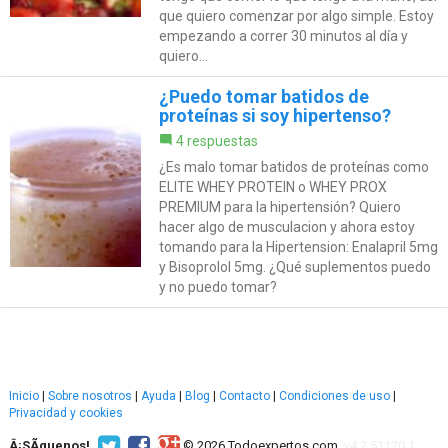
que quiero comenzar por algo simple. Estoy
empezando a correr 30 minutos al día y
quiero...
¿Puedo tomar batidos de
proteínas si soy hipertenso?
4 respuestas
¿Es malo tomar batidos de proteínas como
ELITE WHEY PROTEIN o WHEY PROX
PREMIUM para la hipertensión? Quiero
hacer algo de musculacion y ahora estoy
tomando para la Hipertension: Enalapril 5mg
y Bisoprolol 5mg. ¿Qué suplementos puedo
y no puedo tomar?
Inicio
|
Sobre nosotros
|
Ayuda
|
Blog
|
Contacto
|
Condiciones de uso
|
Privacidad y cookies
Â¡SÃ­guenos!
© 2026 Todoexpertos.com.
v4.2.51120.1