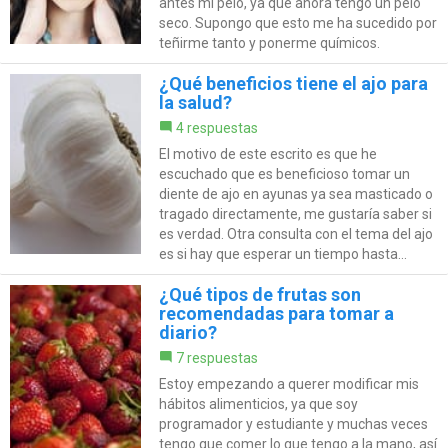
antes mi pelo, ya que ahora tengo un pelo
seco. Supongo que esto me ha sucedido por
teñirme tanto y ponerme químicos.
¿Qué beneficios tiene el ajo para
la salud?
4 respuestas
El motivo de este escrito es que he
escuchado que es beneficioso tomar un
diente de ajo en ayunas ya sea masticado o
tragado directamente, me gustaría saber si
es verdad. Otra consulta con el tema del ajo
es si hay que esperar un tiempo hasta...
¿Qué tipos de frutas son
recomendadas para tomar a
diario?
7 respuestas
Estoy empezando a querer modificar mis
hábitos alimenticios, ya que soy
programador y estudiante y muchas veces
tengo que comer lo que tengo a la mano, así