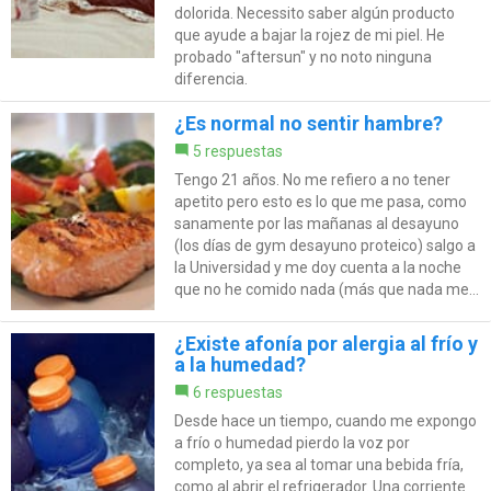
dolorida. Necessito saber algún producto
que ayude a bajar la rojez de mi piel. He
probado "aftersun" y no noto ninguna
diferencia.
¿Es normal no sentir hambre?
5 respuestas
Tengo 21 años. No me refiero a no tener
apetito pero esto es lo que me pasa, como
sanamente por las mañanas al desayuno
(los días de gym desayuno proteico) salgo a
la Universidad y me doy cuenta a la noche
que no he comido nada (más que nada me...
¿Existe afonía por alergia al frío y
a la humedad?
6 respuestas
Desde hace un tiempo, cuando me expongo
a frío o humedad pierdo la voz por
completo, ya sea al tomar una bebida fría,
como al abrir el refrigerador. Una corriente