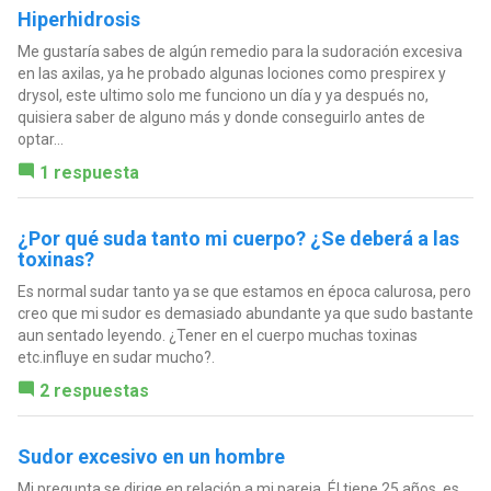
Hiperhidrosis
Me gustaría sabes de algún remedio para la sudoración excesiva
en las axilas, ya he probado algunas lociones como prespirex y
drysol, este ultimo solo me funciono un día y ya después no,
quisiera saber de alguno más y donde conseguirlo antes de
optar...
1 respuesta
¿Por qué suda tanto mi cuerpo? ¿Se deberá a las
toxinas?
Es normal sudar tanto ya se que estamos en época calurosa, pero
creo que mi sudor es demasiado abundante ya que sudo bastante
aun sentado leyendo. ¿Tener en el cuerpo muchas toxinas
etc.influye en sudar mucho?.
2 respuestas
Sudor excesivo en un hombre
Mi pregunta se dirige en relación a mi pareja. Él tiene 25 años, es