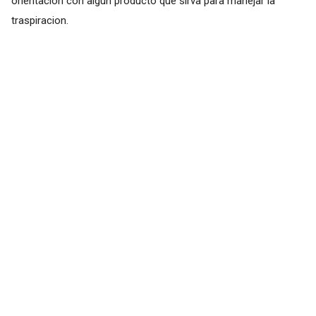
orientación con algún producto que sirva para manejar la
traspiracion.