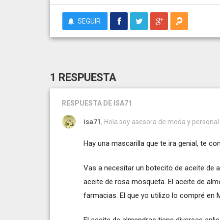
SEGUIR
1 RESPUESTA
RESPUESTA
DE ISA71
isa71
, Hola soy asesora de moda y personal 
Hay una mascarilla que te ira genial, te c
Vas a necesitar un botecito de aceite de 
aceite de rosa mosqueta. El aceite de al
farmacias. El que yo utilizo lo compré en
El aceite de almendras tiene diversas aplic