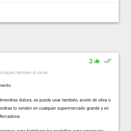
3
shopper,tambien di varias...
omento.
almendras dulces, se puede usar también, aceite de oliva o
mendras lo venden en cualquier supermercado grande y en
 Mercadona.
aciones, para fortalecer las pestañas, para reparar las