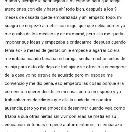
mamá y siempre le aconsejaba a mi esposo para que tenga
atenciones con ella y hasta ahí todo bien, después a los 9
meses de casada quede embarazada y ahí empezó todo, mi
suegra se empezó a meter con migo, que que debía comer yo
me guiaba de los médicos y de mi mamá, pero ella me quería
imponer sus ideas y empezaba a critiacarme, después cuando
tenia +o- 6 meses de gestación le empecé a agarrar cólera,
me irritaba cuando besaba mi barriga, sentía muchos celos de
mi hija para esto ella dejo de trabajar y se ofreció a encargarse
de la casa yo no estuve de acuerdo pero mi esposo me
convenció y me dio pena, eso empeoro las cosas porque ella
comenso a querer decidir en mi casa, como mi esposo y yo
trabajábamos decidimos que ella la cuidaría en nuestra
ausencia, pero yo me empecé a desanimar cuando veía como
trtaba a sua otras nietas sin vivir con ellas se metía en su
educación, entonces empecé a atormentarme, mi embarazo