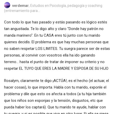
verdemar
, Estudios en Psicología, pedagogía y coaching
(entrenamiento para...
Con todo lo que has pasado y estás pasando es lógico estés
tan angustiada. Te lo digo alto y claro "Donde hay patrón no
manda marinero". En tu CASA eres tú junto con tu marido
quienes decidís. El problema es que hay muchas personas que
no saben respetar LOS LIMITES. Tu suegra parece ser de estas
personas, al convivir con vosotros ella ha ido ganando
terreno... hasta el punto de tratar de imponer su criterio y no
respetar EL TUYO QUE ERES LA MADRE Y ESPOSA DE SU HIJO
Rosalym, claramente te digo ¡ACTÚA!, es el hecho (el actuar, el
hacer cosas), lo que importa. Habla con tu marido, exponle el
problema y dile que esto os afecta a todos (a tu hija también
que los niños son esponjas y la tensión, disgustos, etc que
pueda haber los captará). Que tu marido te ayude, hablar con
tu suegra, y si es posible que viva en otro lugar. Si ella se niega,