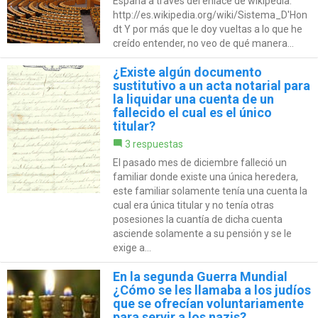
España a través del enlace de wikipedia:
http://es.wikipedia.org/wiki/Sistema_D'Hon
dt Y por más que le doy vueltas a lo que he
creído entender, no veo de qué manera...
¿Existe algún documento
sustitutivo a un acta notarial para
la liquidar una cuenta de un
fallecido el cual es el único
titular?
3 respuestas
El pasado mes de diciembre falleció un
familiar donde existe una única heredera,
este familiar solamente tenía una cuenta la
cual era única titular y no tenía otras
posesiones la cuantía de dicha cuenta
asciende solamente a su pensión y se le
exige a...
En la segunda Guerra Mundial
¿Cómo se les llamaba a los judíos
que se ofrecían voluntariamente
para servir a los nazis?