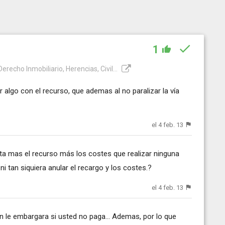
1
recho Inmobiliario, Herencias, Civil...
r algo con el recurso, que ademas al no paralizar la vía
el 4 feb. 13
ta mas el recurso más los costes que realizar ninguna
i tan siquiera anular el recargo y los costes.?
el 4 feb. 13
n le embargara si usted no paga... Ademas, por lo que