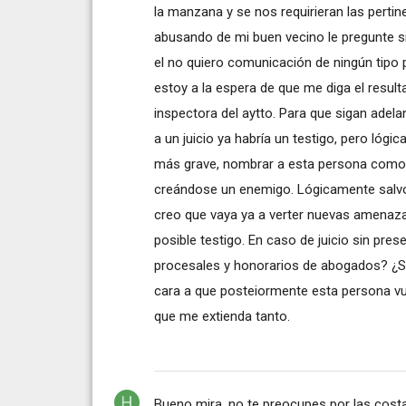
la manzana y se nos requirieran las pertin
abusando de mi buen vecino le pregunte si
el no quiero comunicación de ningún tipo 
estoy a la espera de que me diga el result
inspectora del aytto. Para que sigan adela
a un juicio ya habría un testigo, pero lóg
más grave, nombrar a esta persona como t
creándose un enemigo. Lógicamente salvo
creo que vaya ya a verter nuevas amenazas
posible testigo. En caso de juicio sin pre
procesales y honorarios de abogados? ¿Si
cara a que posteiormente esta persona v
que me extienda tanto.
Bueno mira, no te preocupes por las costas