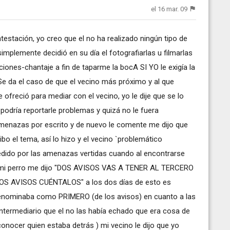
el 16 mar. 09
ntestación, yo creo que el no ha realizado ningún tipo de
implemente decidió en su día el fotografiarlas u filmarlas
ones-chantaje a fin de taparme la bocA SI YO le exigía la
 Se da el caso de que el vecino más próximo y al que
reció para mediar con el vecino, yo le dije que se lo
podría reportarle problemas y quizá no le fuera
amenazas por escrito y de nuevo le comente me dijo que
ibo el tema, así lo hizo y el vecino `problemático
edido por las amenazas vertidas cuando al encontrarse
 mi perro me dijo "DOS AVISOS VAS A TENER AL TERCERO
 AVISOS CUÉNTALOS" a los dos días de esto es
enominaba como PRIMERO (de los avisos) en cuanto a las
termediario que el no las había echado que era cosa de
nocer quien estaba detrás ) mi vecino le dijo que yo