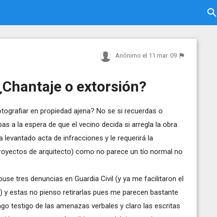
Anónimo
el 11 mar. 09
¿Chantaje o extorsión?
otografiar en propiedad ajena? No se si recuerdas o
s a la espera de que el vecino decida si arregla la obra
a levantado acta de infracciones y le requerirá la
oyectos de arquitecto) como no parece un tío normal no
se tres denuncias en Guardia Civil (y ya me facilitaron el
o) y estas no pienso retirarlas pues me parecen bastante
ngo testigo de las amenazas verbales y claro las escritas