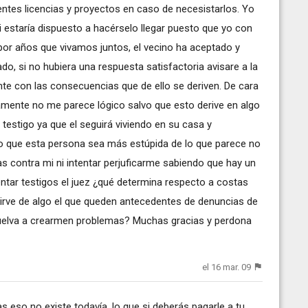
entes licencias y proyectos en caso de necesistarlos. Yo
 estaría dispuesto a hacérselo llegar puesto que yo con
por años que vivamos juntos, el vecino ha aceptado y
ado, si no hubiera una respuesta satisfactoria avisare a la
nte con las consecuencias que de ello se deriven. De cara
icamente no me parece lógico salvo que esto derive en algo
estigo ya que el seguirá viviendo en su casa y
 que esta persona sea más estúpida de lo que parece no
 contra mi ni intentar perjuficarme sabiendo que hay un
sentar testigos el juez ¿qué determina respecto a costas
rve de algo el que queden antecedentes de denuncias de
uelva a crearmen problemas? Muchas gracias y perdona
el 16 mar. 09
 eso no existe todavía, lo que si deberás pagarle a tu