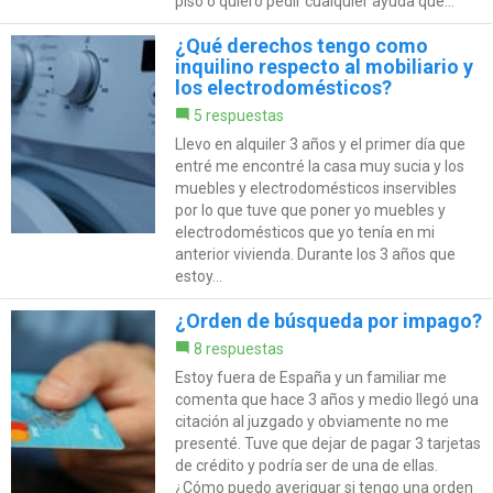
piso o quiero pedir cualquier ayuda que...
¿Qué derechos tengo como
inquilino respecto al mobiliario y
los electrodomésticos?
5 respuestas
Llevo en alquiler 3 años y el primer día que
entré me encontré la casa muy sucia y los
muebles y electrodomésticos inservibles
por lo que tuve que poner yo muebles y
electrodomésticos que yo tenía en mi
anterior vivienda. Durante los 3 años que
estoy...
¿Orden de búsqueda por impago?
8 respuestas
Estoy fuera de España y un familiar me
comenta que hace 3 años y medio llegó una
citación al juzgado y obviamente no me
presenté. Tuve que dejar de pagar 3 tarjetas
de crédito y podría ser de una de ellas.
¿Cómo puedo averiguar si tengo una orden