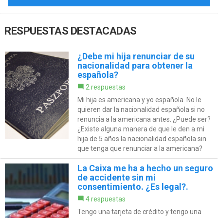
RESPUESTAS DESTACADAS
¿Debe mi hija renunciar de su
nacionalidad para obtener la
española?
2 respuestas
Mi hija es americana y yo española. No le
quieren dar la nacionalidad española si no
renuncia a la americana antes. ¿Puede ser?
¿Existe alguna manera de que le den a mi
hija de 5 años la nacionalidad española sin
que tenga que renunciar a la americana?
La Caixa me ha a hecho un seguro
de accidente sin mi
consentimiento. ¿Es legal?.
4 respuestas
Tengo una tarjeta de crédito y tengo una