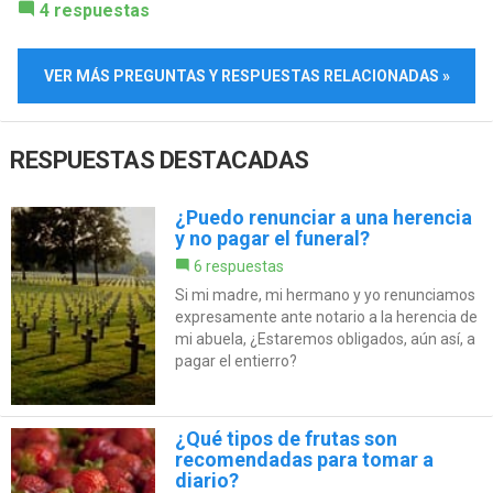
4 respuestas
VER MÁS PREGUNTAS Y RESPUESTAS RELACIONADAS »
RESPUESTAS DESTACADAS
¿Puedo renunciar a una herencia
y no pagar el funeral?
6 respuestas
Si mi madre, mi hermano y yo renunciamos
expresamente ante notario a la herencia de
mi abuela, ¿Estaremos obligados, aún así, a
pagar el entierro?
¿Qué tipos de frutas son
recomendadas para tomar a
diario?