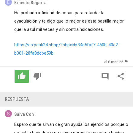
Ernesto Segarra
He probado infinidad de cosas para retardar la
eyaculación y te digo que lo mejor es esta pastilla mejor
que la azul mil veces y sin contraindicaciones.
https://es.peak24.shop/?shpxid=34d5faf7-450b-40a2-
b301-28fa8dcbe59b
el 8 mar. 25
RESPUESTA
Salva Con
Espero que te sirvan de gran ayuda los ejercicios porque o
no sabia hacerlos o no sirven porque a mi no me hacían