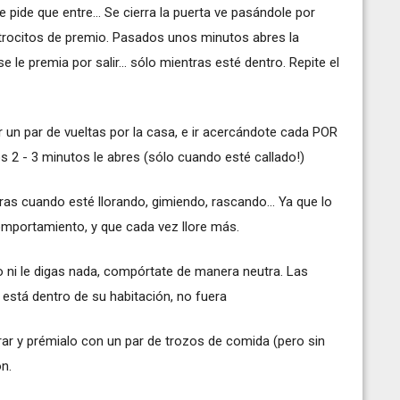
e pide que entre... Se cierra la puerta ve pasándole por
e trocitos de premio. Pasados unos minutos abres la
 se le premia por salir... sólo mientras esté dentro. Repite el
 un par de vueltas por la casa, e ir acercándote cada POR
s 2 - 3 minutos le abres (sólo cuando esté callado!)
ras cuando esté llorando, gimiendo, rascando... Ya que lo
omportamiento, y que cada vez llore más.
ro ni le digas nada, compórtate de manera neutra. Las
está dentro de su habitación, no fuera
rar y prémialo con un par de trozos de comida (pero sin
ón.