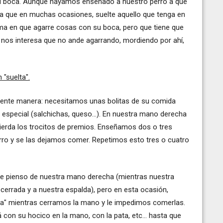
 boca. Aunque hayamos enseñado a nuestro perro a que
a que en muchas ocasiones, suelte aquello que tenga en
ema en que agarre cosas con su boca, pero que tiene que
n nos interesa que no ande agarrando, mordiendo por ahí,
 "suelta".
iente manera: necesitamos unas bolitas de su comida
o especial (salchichas, queso...). En nuestra mano derecha
ierda los trocitos de premios. Enseñamos dos o tres
rro y se las dejamos comer. Repetimos esto tres o cuatro
 de pienso de nuestra mano derecha (mientras nuestra
cerrada y a nuestra espalda), pero en esta ocasión,
eja" mientras cerramos la mano y le impedimos comerlas.
 con su hocico en la mano, con la pata, etc... hasta que