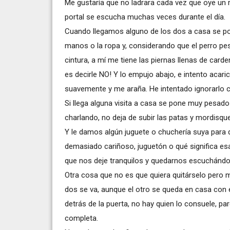
Me gustaría que no ladrara cada vez que oye un ru
portal se escucha muchas veces durante el día.
Cuando llegamos alguno de los dos a casa se pon
manos o la ropa y, considerando que el perro pes
cintura, a mí me tiene las piernas llenas de card
es decirle NO! Y lo empujo abajo, e intento acar
suavemente y me araña. He intentado ignorarlo 
Si llega alguna visita a casa se pone muy pesa
charlando, no deja de subir las patas y mordisq
Y le damos algún juguete o chuchería suya para 
demasiado cariñoso, juguetón o qué significa esa
que nos deje tranquilos y quedarnos escuchándolo 
Otra cosa que no es que quiera quitárselo pero 
dos se va, aunque el otro se queda en casa con
detrás de la puerta, no hay quien lo consuele, p
completa.