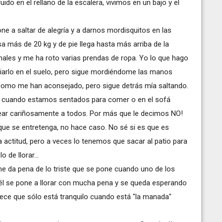
ido en el rellano de la escalera, vivimos en un bajo y el
e a saltar de alegría y a darnos mordisquitos en las
a más de 20 kg y de pie llega hasta más arriba de la
enales y me ha roto varias prendas de ropa. Yo lo que hago
iciarlo en el suelo, pero sigue mordiéndome las manos
como me han aconsejado, pero sigue detrás mía saltando.
do cuando estamos sentados para comer o en el sofá
uear cariñosamente a todos. Por más que le decimos NO!
que se entretenga, no hace caso. No sé si es que es
 actitud, pero a veces lo tenemos que sacar al patio para
de llorar...
me da pena de lo triste que se pone cuando uno de los
 él se pone a llorar con mucha pena y se queda esperando
arece que sólo está tranquilo cuando está "la manada"