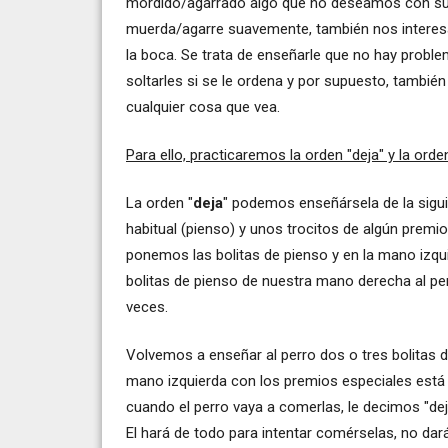
mordido/agarrado algo que no deseamos con su
muerda/agarre suavemente, también nos interes
la boca. Se trata de enseñarle que no hay probl
soltarles si se le ordena y por supuesto, tambié
cualquier cosa que vea.
Para ello, practicaremos la orden "deja" y la orden
La orden "
deja
" podemos enseñársela de la sigu
habitual (pienso) y unos trocitos de algún premi
ponemos las bolitas de pienso y en la mano izqu
bolitas de pienso de nuestra mano derecha al pe
veces.
Volvemos a enseñar al perro dos o tres bolitas
mano izquierda con los premios especiales está 
cuando el perro vaya a comerlas, le decimos "d
El hará de todo para intentar comérselas, no dará