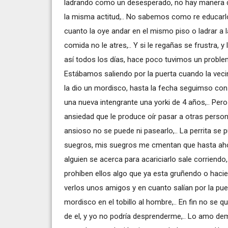
ladrando como un desesperado, no hay manera de
la misma actitud,.. No sabemos como re educarlo,
cuanto la oye andar en el mismo piso o ladrar a la
comida no le atres,.. Y si le regañas se frustra, y
así todos los días, hace poco tuvimos un problem
Estábamos saliendo por la puerta cuando la vecin
la dio un mordisco, hasta la fecha seguimso con
una nueva intengrante una yorki de 4 años,.. Pero n
ansiedad que le produce oír pasar a otras persona
ansioso no se puede ni pasearlo,.. La perrita se 
suegros, mis suegros me cmentan que hasta aho
alguien se acerca para acariciarlo sale corriendo,
prohíben ellos algo que ya esta gruñendo o haci
verlos unos amigos y en cuanto salían por la puer
mordisco en el tobillo al hombre,.. En fin no se q
de el, y yo no podría desprenderme,.. Lo amo de