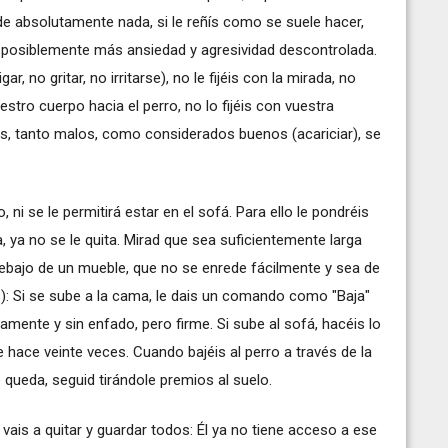
nde absolutamente nada, si le reñís como se suele hacer,
y posiblemente más ansiedad y agresividad descontrolada.
ar, no gritar, no irritarse), no le fijéis con la mirada, no
estro cuerpo hacia el perro, no lo fijéis con vuestra
tos, tanto malos, como considerados buenos (acariciar), se
, ni se le permitirá estar en el sofá. Para ello le pondréis
ía, ya no se le quita. Mirad que sea suficientemente larga
debajo de un mueble, que no se enrede fácilmente y sea de
): Si se sube a la cama, le dais un comando como "Baja"
ilamente y sin enfado, pero firme. Si sube al sofá, hacéis lo
 hace veinte veces. Cuando bajéis al perro a través de la
e queda, seguid tirándole premios al suelo.
s vais a quitar y guardar todos: Él ya no tiene acceso a ese