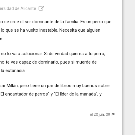
versidad de Alicante
o se cree el ser dominante de la familia. Es un perro que
r lo que se ha vuelto inestable. Necesita que alguien
e.
o lo va a solucionar. Si de verdad quieres a tu perro,
 no te ves capaz de dominarlo, pues si muerde de
 la eutanasia.
ar Millán, pero tiene un par de libros muy buenos sobre
El encantador de perros" y "El líder de la manada", y
el 20 jun. 09