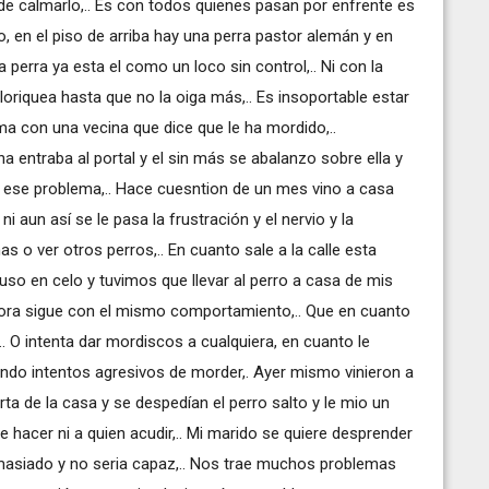
 calmarlo,.. Es con todos quienes pasan por enfrente es
 en el piso de arriba hay una perra pastor alemán y en
 perra ya esta el como un loco sin control,.. Ni con la
 lloriquea hasta que no la oiga más,.. Es insoportable estar
a con una vecina que dice que le ha mordido,..
a entraba al portal y el sin más se abalanzo sobre ella y
 ese problema,.. Hace cuesntion de un mes vino a casa
i aun así se le pasa la frustración y el nervio y la
s o ver otros perros,.. En cuanto sale a la calle esta
puso en celo y tuvimos que llevar al perro a casa de mis
ra sigue con el mismo comportamiento,.. Que en cuanto
.. O intenta dar mordiscos a cualquiera, en cuanto le
endo intentos agresivos de morder,. Ayer mismo vinieron a
ta de la casa y se despedían el perro salto y le mio un
ue hacer ni a quien acudir,.. Mi marido se quiere desprender
masiado y no seria capaz,.. Nos trae muchos problemas