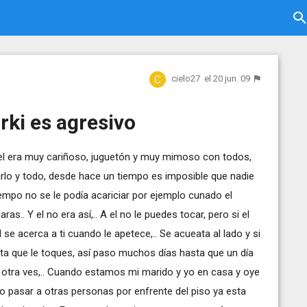
cielo27
el 20 jun. 09
rki es agresivo
el era muy cariñoso, juguetón y muy mimoso con todos,
arlo y todo, desde hace un tiempo es imposible que nadie
tiempo no se le podía acariciar por ejemplo cunado el
as.. Y el no era así,.. A el no le puedes tocar, pero si el
l se acerca a ti cuando le apetece,.. Se acueata al lado y si
sta que le toques, así paso muchos días hasta que un día
y otra ves,.. Cuando estamos mi marido y yo en casa y oye
 pasar a otras personas por enfrente del piso ya esta