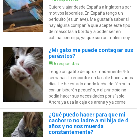
Quiero viajar desde España a Inglaterra por
motivos laborales. En España tengo un
periquito (es un ave). Me gustaría saber si
hay alguna compañía que acepte este tipo
de mascotas a bordo y a poder ser en
cabina conmigo, ya que son animales muy...
¿Mi gato me puede contagiar sus
parásitos?
6 respuestas
Tengo un gatito de aproximadamente 4-5
semanas, lo encontré en la calle hace varios
días. Le he estado dando leche de fórmula
con un biberón pequeño, y al principio no
podía hacer sus necesidades por sí solo.
Ahora ya usa la caja de arena y ya come...
¿Qué puedo hacer para que mi
cachorro no ladre a mi hija de 4
años y no nos muerda
constantemente?