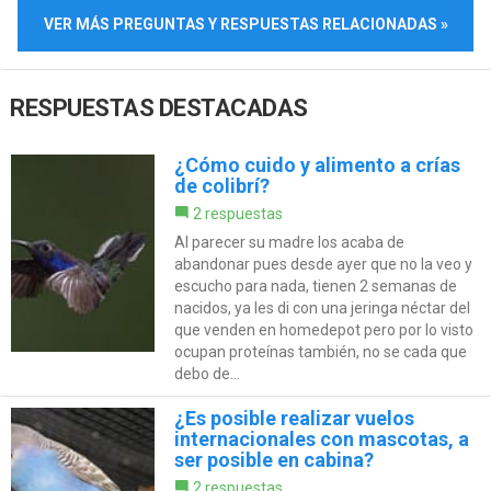
VER MÁS PREGUNTAS Y RESPUESTAS RELACIONADAS »
RESPUESTAS DESTACADAS
¿Cómo cuido y alimento a crías
de colibrí?
2 respuestas
Al parecer su madre los acaba de
abandonar pues desde ayer que no la veo y
escucho para nada, tienen 2 semanas de
nacidos, ya les di con una jeringa néctar del
que venden en homedepot pero por lo visto
ocupan proteínas también, no se cada que
debo de...
¿Es posible realizar vuelos
internacionales con mascotas, a
ser posible en cabina?
2 respuestas