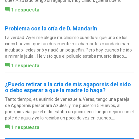
qué? A su lado tengo un agaporni, muy chillón, ¿Seria bueno...
1 respuesta
Problema con la cría de D. Mandarín
La verdad. Ayer me alegré muchísimo cuando vi que uno de los
cinco huevos -que tan duramente mis diamantes mandarín han
incubado- eclosionó y nació un pequeñín. Pero hoy, cuando he ido
a mirar la jaula... He visto que el polluelo estaba muerto tirado...
1 respuesta
¿Puedo retirar a la cría de mis agapornis del nido
o debo esperar a que la madre lo haga?
Tanto tiempo, es eutimio de venezuela. Veras, tengo una pareja
de Agapornis personara Azules, y me pusieron 5 Huevos, al
principio veía que el nido estaba un poco seco, luego mejoro con el
pote de agua y yo lo rociaba un poco de vez en cuando....
1 respuesta