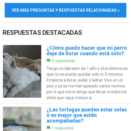
VER MÁS PREGUNTAS Y RESPUESTAS RELACIONADAS »
RESPUESTAS DESTACADAS
¿Cómo puedo hacer que mi perro
deje de llorar cuando está solo?
5 respuestas
Tengo un labrador de 1 año y el problema es
que no se puede quedar solo ni 3 minutos.
Empieza a llorar, aullar y ladrar. Vivo en un
piso y ya se me han quejado varios vecinos
por lo que me lo tengo que llevar a todos los
sitios que vaya, incluso a...
¿Las tortugas pueden estar solas
o es mejor que estén
acompañadas?
1 respuesta