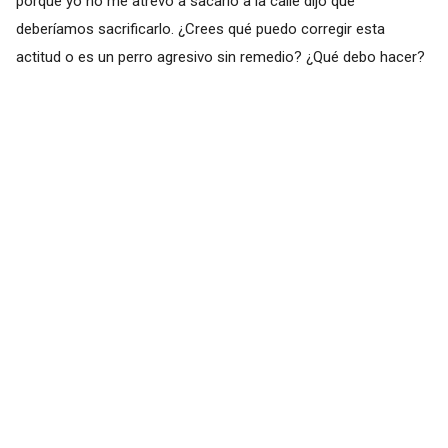
porque yo no me atrevo a sacarlo a la calle dijo que
deberíamos sacrificarlo. ¿Crees qué puedo corregir esta
actitud o es un perro agresivo sin remedio? ¿Qué debo hacer?