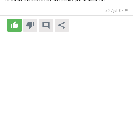
De todas formas te doy las gracias por tu atención.
el 27 jul. 07