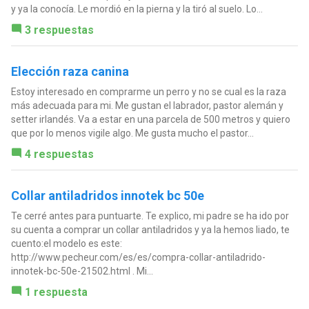
y ya la conocía. Le mordió en la pierna y la tiró al suelo. Lo...
3 respuestas
Elección raza canina
Estoy interesado en comprarme un perro y no se cual es la raza
más adecuada para mi. Me gustan el labrador, pastor alemán y
setter irlandés. Va a estar en una parcela de 500 metros y quiero
que por lo menos vigile algo. Me gusta mucho el pastor...
4 respuestas
Collar antiladridos innotek bc 50e
Te cerré antes para puntuarte. Te explico, mi padre se ha ido por
su cuenta a comprar un collar antiladridos y ya la hemos liado, te
cuento:el modelo es este:
http://www.pecheur.com/es/es/compra-collar-antiladrido-
innotek-bc-50e-21502.html . Mi...
1 respuesta