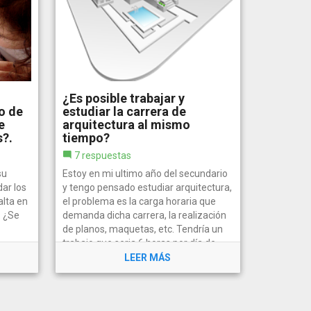
¿Es posible trabajar y
o de
estudiar la carrera de
e
arquitectura al mismo
?.
tiempo?
7 respuestas
su
Estoy en mi ultimo año del secundario
ar los
y tengo pensado estudiar arquitectura,
alta en
el problema es la carga horaria que
. ¿Se
demanda dicha carrera, la realización
de planos, maquetas, etc. Tendría un
trabajo que seria 6 horas por día de
lunes a viernes, sin...
LEER MÁS