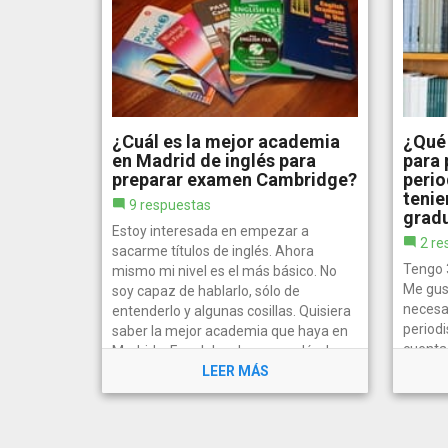
¿Cuál es la mejor academia
¿Qué 
en Madrid de inglés para
para 
preparar examen Cambridge?
perio
tenie
9 respuestas
grad
Estoy interesada en empezar a
2 re
sacarme títulos de inglés. Ahora
Tengo 
mismo mi nivel es el más básico. No
Me gus
soy capaz de hablarlo, sólo de
necesa
entenderlo y algunas cosillas. Quisiera
periodi
saber la mejor academia que haya en
cuenta
Madrid o Fuenlabrada que es dónde
escolar
resido....
LEER MÁS
hacer 