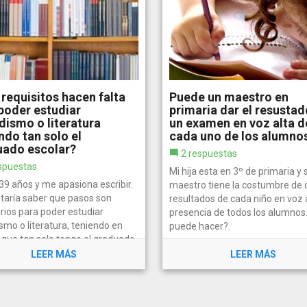
requisitos hacen falta
Puede un maestro en
poder estudiar
primaria dar el resustad
dismo o literatura
un examen en voz alta d
ndo tan solo el
cada uno de los alumnos
uado escolar?
2 respuestas
spuestas
Mi hija esta en 3º de primaria y 
39 años y me apasiona escribir.
maestro tiene la costumbre de d
taría saber que pasos son
resultados de cada niño en voz 
rios para poder estudiar
presencia de todos los alumnos
smo o literatura, teniendo en
puede hacer?.
 que tan solo tengo el graduado
. Quisiera saber que tendría que
LEER MÁS
LEER MÁS
paso a paso.