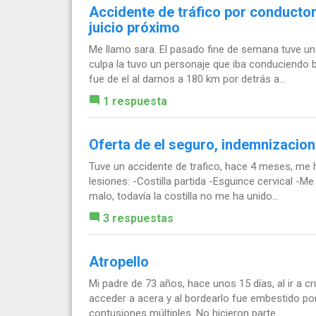
Accidente de tráfico por conducto
juicio próximo
Me llamo sara. El pasado fine de semana tuve un 
culpa la tuvo un personaje que iba conduciendo bo
fue de el al darnos a 180 km por detrás a...
1 respuesta
Oferta de el seguro, indemnizacio
Tuve un accidente de trafico, hace 4 meses, me 
lesiones: -Costilla partida -Esguince cervical -
malo, todavía la costilla no me ha unido...
3 respuestas
Atropello
Mi padre de 73 años, hace unos 15 días, al ir a c
acceder a acera y al bordearlo fue embestido por
contusiones múltiples. No hicieron parte...