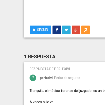
SEGUIR
1 RESPUESTA
RESPUESTA
DE PERITOIVI
peritoivi
, Perito de seguros
Tranquila, el médico forense del juzgado, es un tr
A veces ni le ve...