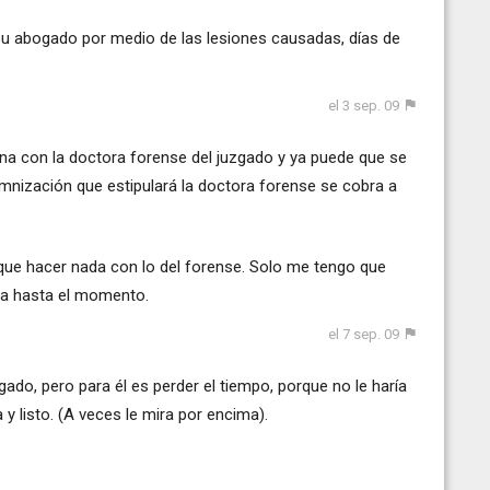
su abogado por medio de las lesiones causadas, días de
el 3 sep. 09
na con la doctora forense del juzgado y ya puede que se
demnización que estipulará la doctora forense se cobra a
ue hacer nada con lo del forense. Solo me tengo que
ga hasta el momento.
el 7 sep. 09
ado, pero para él es perder el tiempo, porque no le haría
 y listo. (A veces le mira por encima).