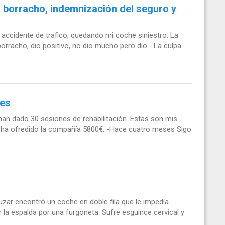
r borracho, indemnización del seguro y
accidente de trafico, quedando mi coche siniestro. La
rracho, dio positivo, no dio mucho pero dio... La culpa
nes
han dado 30 sesiones de rehabilitación. Estas son mis
Me ha ofredido la compañía 5800€. -Hace cuatro meses Sigo
ruzar encontró un coche en doble fila que le impedía
 la espalda por una furgoneta. Sufre esguince cervical y