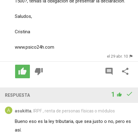
1500?, tenías la obligación de presentar la declaración.
Saludos,
Cristina
www.psico24h.com
el 29 abr. 10
1
RESPUESTA
asukitta
, IRPF , renta de personas físicas o módulos
Bueno eso es la ley tributaria, que sea justo o no, pero es
así.