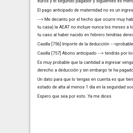
euros y el segundo pagador y siguientes es men
El pago anticipado de maternidad no es un ingre
--> Me decanto por el hecho que ocurre muy habi
tu casa) la AEAT no incluye nunca los meses a l
tu caso al haber nacido en febrero tendrías der
Casilla [756] Importe de la deducción -->probabl
Casilla [757] Abono anticipado --> tendrás por 
Es muy probable que la cantidad a ingresar venga
derecho a deducción y sin embargo te ha pagado 
Un dato para que lo tengas en cuenta es que tie
estado de alta al menos 1 día en la seguridad so
Espero que sea por esto. Ya me dices