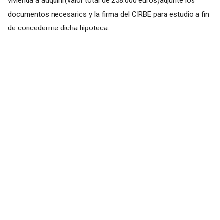
vivienda a adquirir(valor total de 258.000 euros)adjunté los
documentos necesarios y la firma del CIRBE para estudio a fin
de concederme dicha hipoteca.