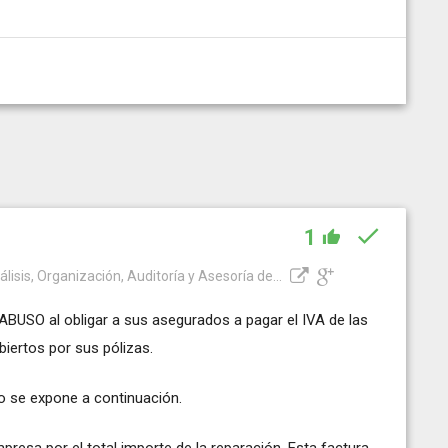
1
álisis, Organización, Auditoría y Asesoría de...
USO al obligar a sus asegurados a pagar el IVA de las
biertos por sus pólizas.
mo se expone a continuación.
presa por el total importe de la reparación. Esta factura