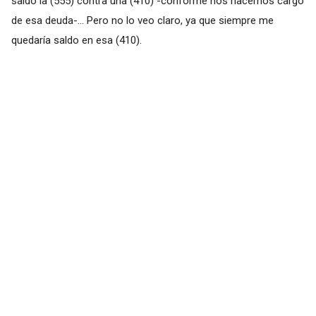
saldo la (555) contra una (410) -conforme nos hacemos cargo
de esa deuda-... Pero no lo veo claro, ya que siempre me
quedaría saldo en esa (410).