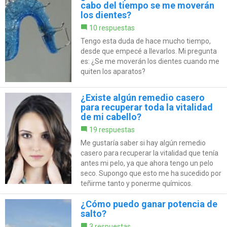
cabo del tiempo se me moverán
los dientes?
10 respuestas
Tengo esta duda de hace mucho tiempo,
desde que empecé a llevarlos. Mi pregunta
es: ¿Se me moverán los dientes cuando me
quiten los aparatos?
¿Existe algún remedio casero
para recuperar toda la vitalidad
de mi cabello?
19 respuestas
Me gustaría saber si hay algún remedio
casero para recuperar la vitalidad que tenía
antes mi pelo, ya que ahora tengo un pelo
seco. Supongo que esto me ha sucedido por
teñirme tanto y ponerme químicos.
¿Cómo puedo ganar potencia de
salto?
3 respuestas